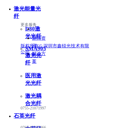
激光能量光
纤
更多服务
D80激
光光纤
新闻资
版权所有©️
讯
深圳市鑫锐光技术有限
SMA905
公司
解决方
激光光
案
纤
医用激
光光纤
激光耦
合光纤
0755-21071997
石英光纤
0769-82555066