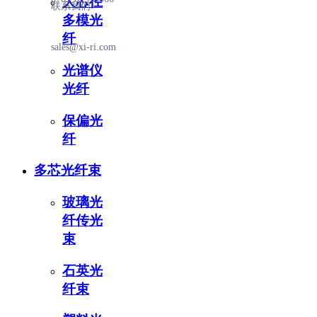
大芯径
联系我们
多模光
纤
sales@xi-ri.com
光谱仪
光纤
保偏光
纤
多芯光纤束
玻璃光
纤传光
束
石英光
纤束