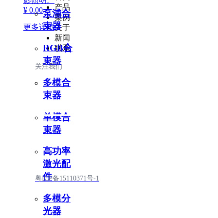
影照明。
产品
¥ 0.00
泵浦合
案例
束器
更多详情
关于
新闻
RGB合
联系
束器
我们
关注
多模合
束器
单模合
束器
高功率
激光配
件
粤ICP备15110371号-1
多模分
光器