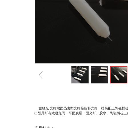
ꁆ
鑫锐光 光纤端面凸出型光纤是指将光纤一端装配上陶瓷插芯
出型尾纤有效避免同一平面膜层下面光纤、胶水、陶瓷插芯三