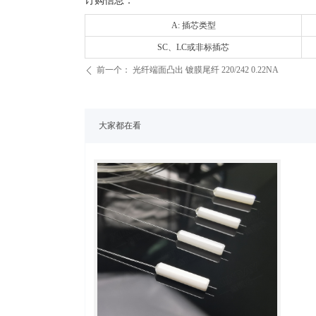
订购信息：
A: 插芯类型
SC、LC或非标插芯
前一个：
光纤端面凸出 镀膜尾纤 220/242 0.22NA
ꄴ
大家都在看