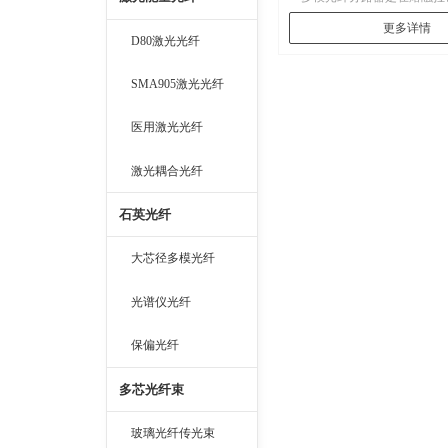
光器 可见光分光器
础上制备的光纤器件。它是将
更多详情
涂覆层，然后以一定方式排列
D80激光光纤
温中加热使之熔化，并实时监
化，分光比达到要求后结束熔
SMA905激光光纤
医用激光光纤
激光耦合光纤
石英光纤
大芯径多模光纤
光谱仪光纤
保偏光纤
多芯光纤束
玻璃光纤传光束